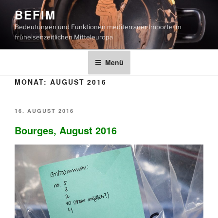
Zum
BEFIM
Inhalt
Bedeutungen und Funktionen mediterraner Importe im
springen
früheisenzeitlichen Mitteleuropa
Menü
MONAT:
AUGUST 2016
VERÖFFENTLICHT
16. AUGUST 2016
AM
Bourges, August 2016